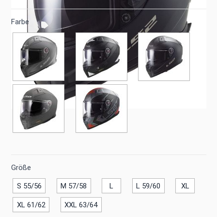
Farbe
Größe
S 55/56
M 57/58
L
L 59/60
XL
XL 61/62
XXL 63/64