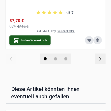
4,8 (2)
Sonderpreis
37,70 €
47,12 €
UVP
inkl. MwSt., zzgl.
Versandkosten
In den Warenkorb
Diese Artikel könnten Ihnen
eventuell auch gefallen!