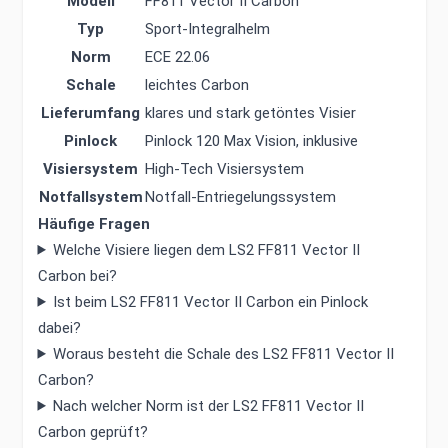
Modell
FF811 Vector II Carbon
Typ
Sport-Integralhelm
Norm
ECE 22.06
Schale
leichtes Carbon
Lieferumfang
klares und stark getöntes Visier
Pinlock
Pinlock 120 Max Vision, inklusive
Visiersystem
High-Tech Visiersystem
Notfallsystem
Notfall-Entriegelungssystem
Häufige Fragen
Welche Visiere liegen dem LS2 FF811 Vector II
Carbon bei?
Ist beim LS2 FF811 Vector II Carbon ein Pinlock
dabei?
Woraus besteht die Schale des LS2 FF811 Vector II
Carbon?
Nach welcher Norm ist der LS2 FF811 Vector II
Carbon geprüft?