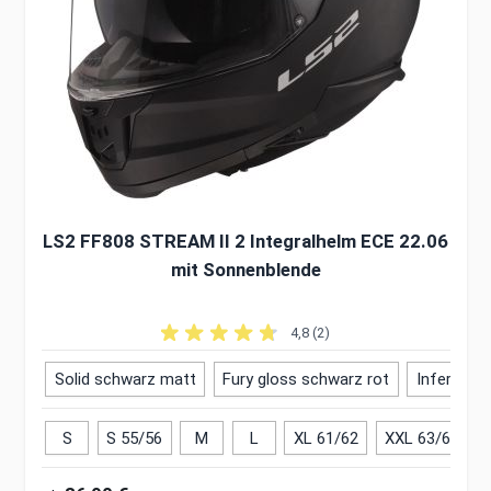
LS2 FF808 STREAM II 2 Integralhelm ECE 22.06
mit Sonnenblende
4,8 (2)
Solid schwarz matt
Fury gloss schwarz rot
Inferno we
S
S 55/56
M
L
XL 61/62
XXL 63/64