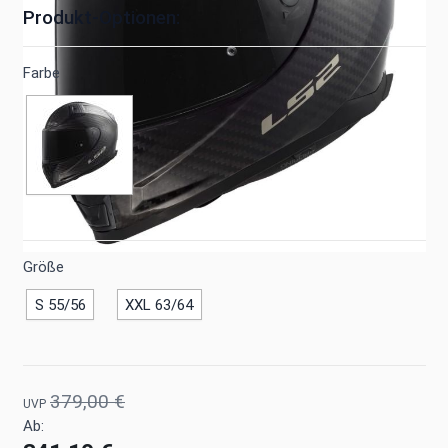
Produkt-Optionen:
Farbe
Größe
S 55/56
XXL 63/64
379,00 €
UVP
Ab: