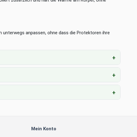
liert zusätzlich und hält die Wärme am Körper, ohne
ch unterwegs anpassen, ohne dass die Protektoren ihre
Mein Konto