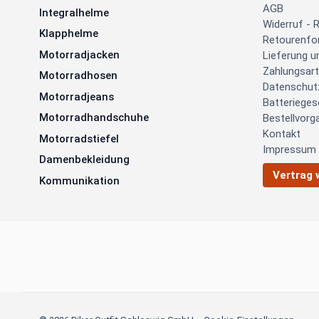
AGB
Integralhelme
Widerruf - 
Klapphelme
Retourenfo
Motorradjacken
Lieferung 
Zahlungsar
Motorradhosen
Datenschut
Motorradjeans
Batterieges
Motorradhandschuhe
Bestellvorg
Kontakt
Motorradstiefel
Impressum
Damenbekleidung
Vertrag 
Kommunikation