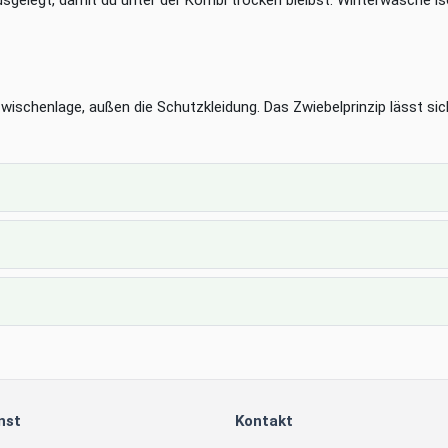
elegt, damit du unter der Kombi trocken bleibst. Winterwäsche iso
wischenlage, außen die Schutzkleidung. Das Zwiebelprinzip lässt si
nst
Kontakt