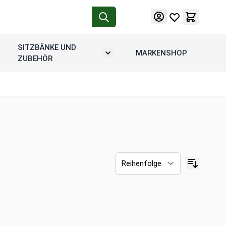
SITZBÄNKE UND
MARKENSHOP
tion
rmenü umschalten: Motorradgepäck
Untermenü umschalten: Sitzbänke u
ZUBEHÖR