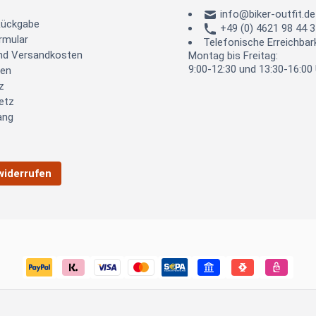
info@biker-outfit.de
Rückgabe
+49 (0) 4621 98 44 
rmular
Telefonische Erreichbark
und Versandkosten
Montag bis Freitag:
9:00-12:30 und 13:30-16:00
ten
z
etz
ang
widerrufen