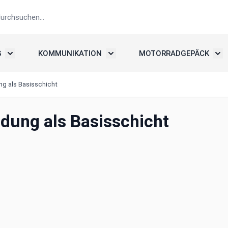
G
KOMMUNIKATION
MOTORRADGEPÄCK
elme
Untermenü umschalten: Motorradbekleidung
Untermenü umschalten: Kommunika
Unte
g als Basisschicht
dung als Basisschicht