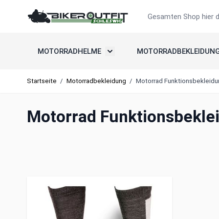
Zum Inhalt springen
Suche
MOTORRADHELME
MOTORRADBEKLEIDUN
Untermenü umschalten: Motorradh
Startseite
/
Motorradbekleidung
/
Motorrad Funktionsbekleidun
Motorrad Funktionsbeklei