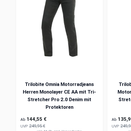
Trilobite Omnia Motorradjeans
Tril
Herren Monolayer CE AA mit Tri-
Motor
Stretcher Pro 2.0 Denim mit
Stret
Protektoren
144,55 €
135,9
Ab
Ab
249,95 €
249,9
UVP
UVP