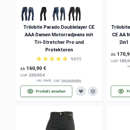
Trilobite Parado Doublelayer CE
Trilobit
AAA Damen Motorradjeans mit
CE AA M
Tri-Stretcher Pro und
2in1
Protektoren
170,9
Ab
5,0 (1)
189,9
UVP
i
160,90 €
Ab
239,95 €
UVP
inkl. MwSt., zzgl.
Versandkosten
Produkt ansehen
P