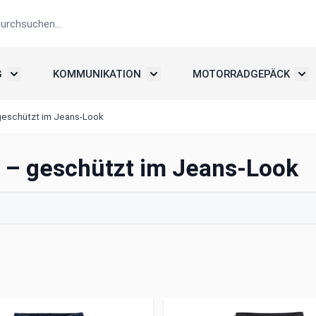
G
KOMMUNIKATION
MOTORRADGEPÄCK
elme
Untermenü umschalten: Motorradbekleidung
Untermenü umschalten: Kommunika
Unte
 geschützt im Jeans-Look
 – geschützt im Jeans-Look