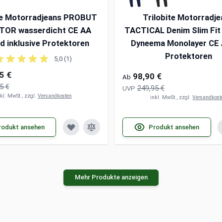
te Motorradjeans PROBUT
Trilobite Motorradj
TOR wasserdicht CE AA
TACTICAL Denim Slim Fit
d inklusive Protektoren
Dyneema Monolayer CE 
Protektoren
5,0 (1)
5 €
98,90 €
Ab
5 €
249,95 €
UVP
nkl. MwSt., zzgl.
Versandkosten
inkl. MwSt., zzgl.
Versandkost
rodukt ansehen
Produkt ansehen
Mehr Produkte anzeigen