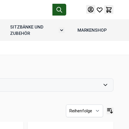
SITZBÄNKE UND
MARKENSHOP
tion
rmenü umschalten: Motorradgepäck
Untermenü umschalten: Sitzbänke u
ZUBEHÖR