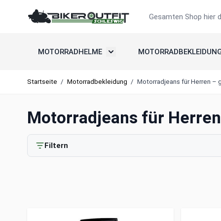
Zum Inhalt springen
Suche
MOTORRADHELME
MOTORRADBEKLEIDUN
Untermenü umschalten: Motorradh
Startseite
/
Motorradbekleidung
/
Motorradjeans für Herren –
Motorradjeans für Herren
Filtern