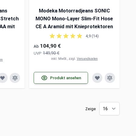
eans
Modeka Motorradjeans SONIC
 Stretch
MONO Mono-Layer Slim-Fit Hose
AA mit
CE A Aramid mit Knieprotektoren
4,9 (14)
104,90 €
Ab
149,90 €
UVP
inkl. MwSt., zzgl.
Versandkosten
en
Produkt ansehen
Zeige