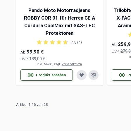
Pando Moto Motorradjeans
Trilobi
ROBBY COR 01 für Herren CE A
X-FAC
Cordura CoolMax mit SAS-TEC
Arami
Protektoren
4,8 (4)
259,9
Ab
279,9
99,90 €
UVP
Ab
i
189,00 €
UVP
inkl. MwSt., zzgl.
Versandkosten
Produkt ansehen
P
Artikel 1-16 von 23