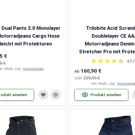
e Dual Pants 3.0 Monolayer
Trilobite Acid Scram
otorradjeans Cargo Hose
Doublelayer CE A
 leicht mit Protektoren
Motorradjeans Denim 
Stretcher Pro mit Prot
5 €
4,5 (
5 €
nkl. MwSt., zzgl.
Versandkosten
160,90 €
Ab
239,95 €
UVP
inkl. MwSt., zzgl.
Versandkost
rodukt ansehen
Produkt ansehen