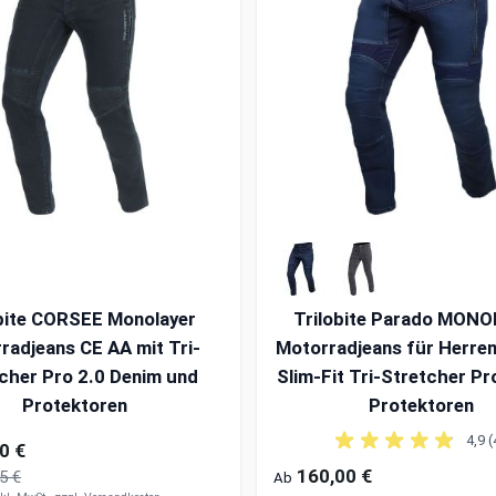
obite CORSEE Monolayer
Trilobite Parado MON
radjeans CE AA mit Tri-
Motorradjeans für Herre
cher Pro 2.0 Denim und
Slim-Fit Tri-Stretcher Pr
Protektoren
Protektoren
4,9 (
0 €
160,00 €
5 €
Ab