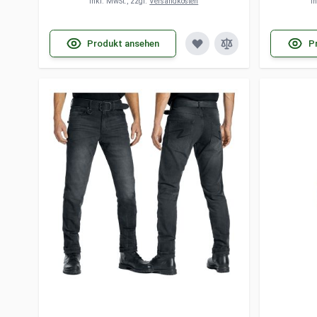
inkl. MwSt., zzgl.
Versandkosten
i
Produkt ansehen
P