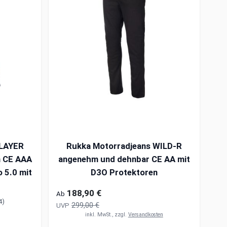
OLAYER
Rukka Motorradjeans WILD-R
n CE AAA
angenehm und dehnbar CE AA mit
o 5.0 mit
D3O Protektoren
188,90 €
Ab
4)
299,00 €
UVP
inkl. MwSt., zzgl.
Versandkosten