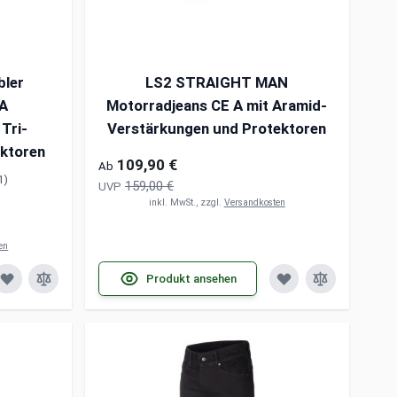
bler
LS2 STRAIGHT MAN
AA
Motorradjeans CE A mit Aramid-
Tri-
Verstärkungen und Protektoren
ektoren
109,90 €
Ab
1)
159,00 €
UVP
inkl. MwSt., zzgl.
Versandkosten
en
Produkt ansehen