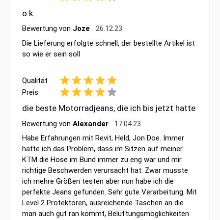
o.k.
26. Dezember 2023
Bewertung von
Joze
26.12.23
Die Lieferung erfolgte schnell, der bestellte Artikel ist
so wie er sein soll
Qualität
Preis
die beste Motorradjeans, die ich bis jetzt hatte
17. April 2023
Bewertung von
Alexander
17.04.23
Habe Erfahrungen mit Revit, Held, Jon Doe. Immer
hatte ich das Problem, dass im Sitzen auf meiner
KTM die Hose im Bund immer zu eng war und mir
richtige Beschwerden verursacht hat. Zwar musste
ich mehre Größen testen aber nun habe ich die
perfekte Jeans gefunden. Sehr gute Verarbeitung. Mit
Level 2 Protektoren, ausreichende Taschen an die
man auch gut ran kommt, Belüftungsmöglichkeiten