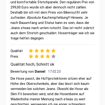
und komfortable Stetchpanele. Den regulären Prei von
299,00 Euro wurde ich aber dennoch nicht zahlen.
Deshalb bin ich mit dem Preis von Bikeroutfit sehr
zufrieden. Absolute Kaufempfehlung!! Hinweis: Je
nach Bauumfang und Statur kann es sein, dass die
Jeans etwas nach unten rutscht. Das ist nicht zuletzt
auch dem Stretch geschuldet. Hosenträger wie ich sie
trage helfen dagegen.
Qualität
Preis
Qualität hoch, Schnitt ok
17. Februar 2023
Bewertung von
Daniel
17.02.23
Die Hose passt, die Hüftprotektoren sitzen eher auf
Höhe des Oberschenkels, aber das lässt sich kaum
vermeiden bei solchen Jeans. Obwohl die Hose als
Slim Fit beworben wird, sind die Hosenbeine auf
Wadenhöhe meiner Meinung nach etwas zu weit
geschnitten, weswegen ich sie enger schneidern