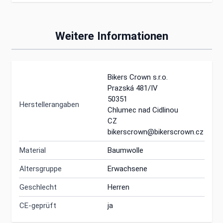
Weitere Informationen
Bikers Crown s.r.o.
Prazská 481/IV
50351
Herstellerangaben
Chlumec nad Cidlinou
CZ
bikerscrown@bikerscrown.cz
Material
Baumwolle
Altersgruppe
Erwachsene
Geschlecht
Herren
CE-geprüft
ja