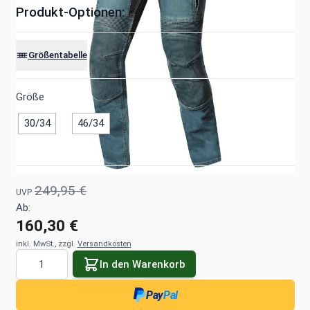
Produkt-Optionen:
Größentabelle
Größe
30/34
46/34
249,95 €
UVP
Ab:
160,30 €
inkl. MwSt., zzgl.
Versandkosten
Menge
In den Warenkorb
Pay
Pal