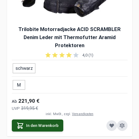
Trilobite Motorradjacke ACID SCRAMBLER
Denim Leder mit Thermofutter Aramid
Protektoren
4,0 (1)
schwarz
M
221,90 €
Ab
319,95 €
UVP
inkl. MwSt., zzgl.
Versandkosten
In den Warenkorb