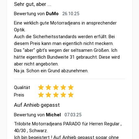
Sehr gut, aber ...
26. Oktober 2025
Bewertung von
DuMo
26.10.25
Eine wirklich gute Motorradjeans in ansprechender
Optik.
Auch die Sicherheitsstandards werden erfüllt. Bei
diesem Preis kann man eigentlich nicht meckern.
Das "aber" gibt's wegen der seltsamen Größen. Ich
hätte eigentlich Bundweite 31 gebraucht. Diese wird
aber nicht angeboten.
Na ja. Schon ein Grund abzunehmen.
Qualität
Preis
Auf Anhieb gepasst
7. März 2025
Bewertung von
Michel
07.03.25
Trilobite Motorradjeans PARADO für Herren Regular ,
40/30 , Schwarz.
Ich bin begeistert ! Auf Anhieb gepasst sogar ohne