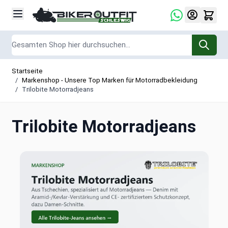
Zum Inhalt springen
Suche
Startseite
/
Markenshop - Unsere Top Marken für Motorradbekleidung
/
Trilobite Motorradjeans
Trilobite Motorradjeans
Trilobite Motorradjeans