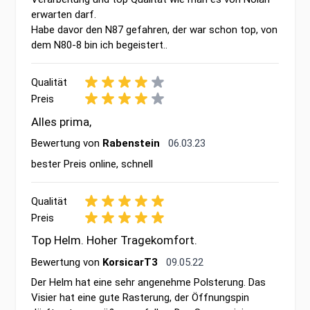
erwarten darf.
Habe davor den N87 gefahren, der war schon top, von
dem N80-8 bin ich begeistert..
Qualität
Preis
Alles prima,
6. März 2023
Bewertung von
Rabenstein
06.03.23
bester Preis online, schnell
Qualität
Preis
Top Helm. Hoher Tragekomfort.
9. Mai 2022
Bewertung von
KorsicarT3
09.05.22
Der Helm hat eine sehr angenehme Polsterung. Das
Visier hat eine gute Rasterung, der Öffnungspin