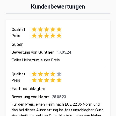
Kundenbewertungen
Qualität
Preis
Super
17. Mai 2024
Bewertung von
Günther
17.05.24
Toller Helm zum super Preis
Qualität
Preis
Fast unschlagbar
28. Mai 2023
Bewertung von
Horst
28.05.23
Für den Preis, einen Helm nach ECE 22.06 Norm und
das bei dieser Ausstattung ist fast unschlagbar. Gute
Verarbeitung und top Qualität wie man es von Nolan