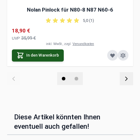
Nolan Pinlock für N80-8 N87 N60-6
5,0 (1)
Sonderpreis
18,90 €
35,99 €
UVP
inkl. MwSt., zzgl.
Versandkosten
In den Warenkorb
Diese Artikel könnten Ihnen
eventuell auch gefallen!