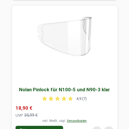
Nolan Pinlock für N100-5 und N90-3 klar
4,9 (7)
Sonderpreis
18,90 €
35,99 €
UVP
inkl. MwSt., zzgl.
Versandkosten