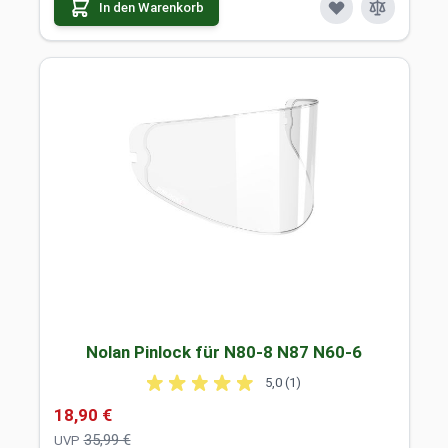
In den Warenkorb
Nolan Pinlock für N80-8 N87 N60-6
5,0 (1)
Sonderpreis
18,90 €
35,99 €
UVP