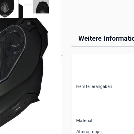
helm mit
Weitere Informati
ck
ck ausgeliefert.
n dich aus jeder
ei.
Herstellerangaben
rad, nicht nur von
ie über zwei Zapfen am
Material
Altersgruppe
er zwischen Schale