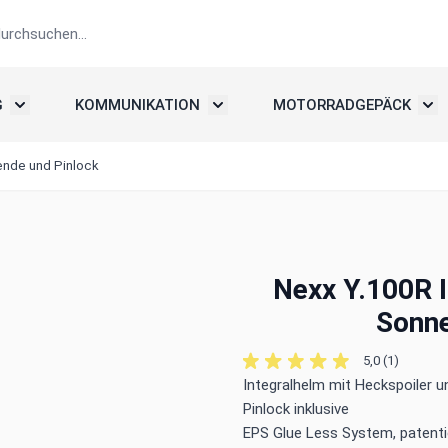
G
KOMMUNIKATION
MOTORRADGEPÄCK
elme
Untermenü umschalten: Motorradbekleidung
Untermenü umschalten: Kommunika
Unte
ende und Pinlock
Nexx Y.100R I
Sonne
5,0 (1)
Integralhelm mit Heckspoiler 
Pinlock inklusive
EPS Glue Less System, patenti