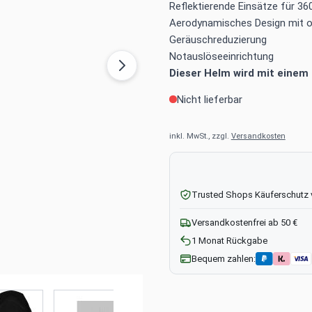
Reflektierende Einsätze für 36
Aerodynamisches Design mit o
Geräuschreduzierung
Notauslöseeinrichtung
Dieser Helm wird mit einem k
Nicht lieferbar
inkl. MwSt., zzgl.
Versandkosten
Trusted Shops Käuferschutz
Versandkostenfrei ab 50 €
1 Monat Rückgabe
Bequem zahlen:
mage
View larger image
View larger image
View larger image
View larger imag