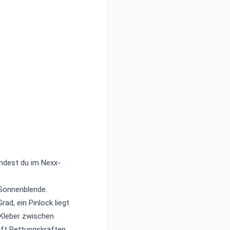
indest du im
Nexx-
 Sonnenblende.
ad, ein Pinlock liegt
Kleber zwischen
lft Rettungskräften