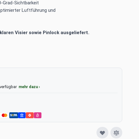
0-Grad-Sichtbarkeit
ptimierter Luftführung und
laren Visier sowie Pinlock ausgeliefert.
 verfügbar
mehr dazu ›
e
View larger image
View larger image
View larger image
View larger image
Vie