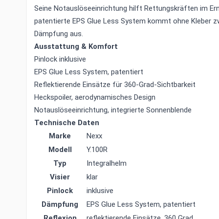
Seine Notauslöseeinrichtung hilft Rettungskräften im Ern
patentierte EPS Glue Less System kommt ohne Kleber z
Dämpfung aus.
Ausstattung & Komfort
Pinlock inklusive
EPS Glue Less System, patentiert
Reflektierende Einsätze für 360-Grad-Sichtbarkeit
Heckspoiler, aerodynamisches Design
Notauslöseeinrichtung, integrierte Sonnenblende
Technische Daten
Marke
Nexx
Modell
Y.100R
Typ
Integralhelm
Visier
klar
Pinlock
inklusive
Dämpfung
EPS Glue Less System, patentiert
Reflexion
reflektierende Einsätze, 360 Grad