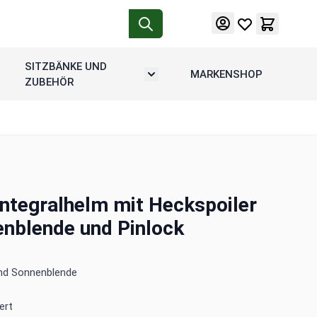
SITZBÄNKE UND
MARKENSHOP
tion
rmenü umschalten: Motorradgepäck
Untermenü umschalten: Sitzbänke u
ZUBEHÖR
ntegralhelm mit Heckspoiler
nblende und Pinlock
und Sonnenblende
ert