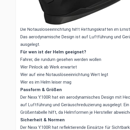
und Dämpfung aus.
EPS ist der Dämpfungskern zwischen Außenschale und Pol
Aufprallenergie aufnimmt.
Die Notauslöseeinrichtung hilft Rettungskräften im Ernstf
Das aerodynamische Design ist auf Luftführung und Ger
ausgelegt.
Für wen ist der Helm geeignet?
Fahrer, die rundum gesehen werden wollen
Wer Pinlock ab Werk erwartet
Wer auf eine Notauslöseeinrichtung Wert legt
Wer es im Helm leiser mag
Passform & Größen
Der Nexx Y.100R hat ein aerodynamisches Design mit Heck
auf Luftführung und Geräuschreduzierung ausgelegt. Ein B
Größentabelle hilft, da Helmformen je Hersteller abweich
Sicherheit & Normen
Der Nexx Y.100R hat reflektierende Einsätze für Sichtbark