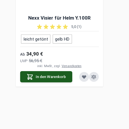
Nexx Visier für Helm Y.100R
5,0 (1)
leicht getönt
gelb HD
34,90 €
Ab
56,95 €
UVP
inkl. MwSt., zzgl.
Versandkosten
In den Warenkorb