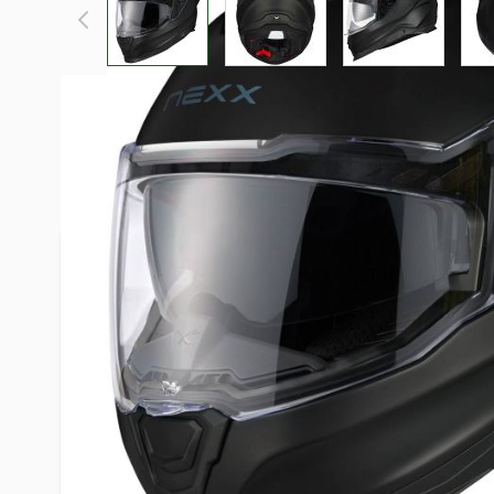
Beschreibung /
Nexx Y.100R Integral
Heckspoiler Sonnenblende und Pinlo
Dieser Helm wird mit einem klaren Visier sowie Pinlo
Der Nexx Y.100R reflektiert rundum. Seine Einsätze mache
Richtung sichtbar, nicht nur von hinten. Der Pinlock liegt b
Das Wichtigste auf einen Blick
Reflektierende Einsätze sorgen für Sichtbarkeit aus 360 G
hinten.
Der Pinlock liegt bei. Ein Pinlock ist eine Innenscheibe, d
Visier sitzt und den Beschlag fernhält.
Das patentierte EPS Glue Less System kommt ohne Kleb