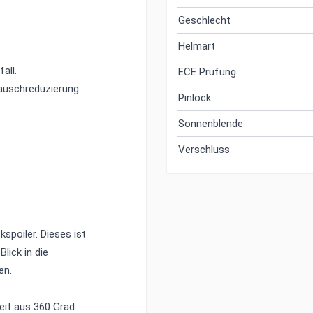
Geschlecht
ster, der die
Helmart
all.
ECE Prüfung
äuschreduzierung
Pinlock
Sonnenblende
Verschluss
spoiler. Dieses ist
lick in die
en.
eit aus 360 Grad.