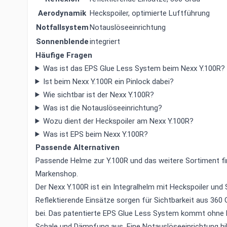
Aerodynamik
Heckspoiler, optimierte Luftführung
Notfallsystem
Notauslöseeinrichtung
Sonnenblende
integriert
Häufige Fragen
Was ist das EPS Glue Less System beim Nexx Y.100R?
Ist beim Nexx Y.100R ein Pinlock dabei?
Wie sichtbar ist der Nexx Y.100R?
Was ist die Notauslöseeinrichtung?
Wozu dient der Heckspoiler am Nexx Y.100R?
Was ist EPS beim Nexx Y.100R?
Passende Alternativen
Passende Helme zur Y.100R und das weitere Sortiment f
Markenshop
.
Der Nexx Y.100R ist ein Integralhelm mit Heckspoiler und
Reflektierende Einsätze sorgen für Sichtbarkeit aus 360 Gr
bei. Das patentierte EPS Glue Less System kommt ohne 
Schale und Dämpfung aus. Eine Notauslöseeinrichtung hi