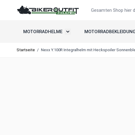
Zum Inhalt springen
Suche
MOTORRADHELME
MOTORRADBEKLEIDUN
Untermenü umschalten: Motorradh
Startseite
/
Nexx Y.100R Integralhelm mit Heckspoiler Sonnenbl