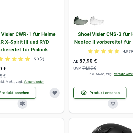
 Visier CWR-1 für Helme
Shoei Visier CNS-3 für
R X-Spirit III und RYD
Neotec II vorbereitet für
rbereitet für Pinlock
4,9 (1
5,0 (2)
57,90 €
Ab
0 €
74,95 €
UVP
inkl. MwSt., zzgl.
Versandkost
5 €
nkl. MwSt., zzgl.
Versandkosten
Produkt ansehen
Produkt ansehen