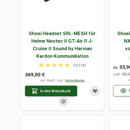
Shoei Headset SRL-MESH für
Shoei
Helme Neotec II GT-Air II J-
NX
Cruise II Sound by Harman
vo
Kardon Kommunikation
5,0 (14)
33,9
Ab
369,00 €
59,9
UVP
i
inkl. MwSt., zzgl.
Versandkosten
In den Warenkorb