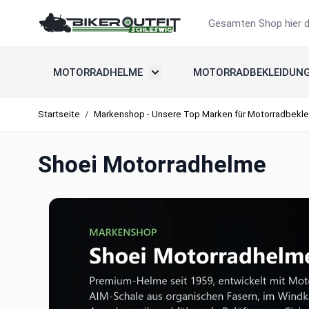
Zum Inhalt springen
Suche
MOTORRADHELME
MOTORRADBEKLEIDUN
Untermenü umschalten: Motorradh
Startseite
/
Markenshop - Unsere Top Marken für Motorradbekle
Shoei Motorradhelme
Shoei Motorradhelme