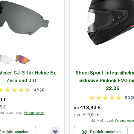
Visier CJ-3 für Helme Ex-
Shoei Sport-Integralhel
Zero und J.O
inklusive Pinlock EVO m
22.06
4,5 (4)
5,0 (
0 €
5 €
418,90 €
Ab
nkl. MwSt., zzgl.
Versandkosten
599,00 €
UVP
inkl. MwSt., zzgl.
Versandkost
Produkt ansehen
Produkt ansehen