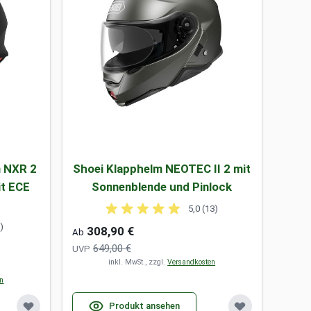
m NXR 2
Shoei Klapphelm NEOTEC II 2 mit
it ECE
Sonnenblende und Pinlock
5,0 (13)
8)
308,90 €
Ab
649,00 €
UVP
inkl. MwSt., zzgl.
Versandkosten
en
Produkt ansehen