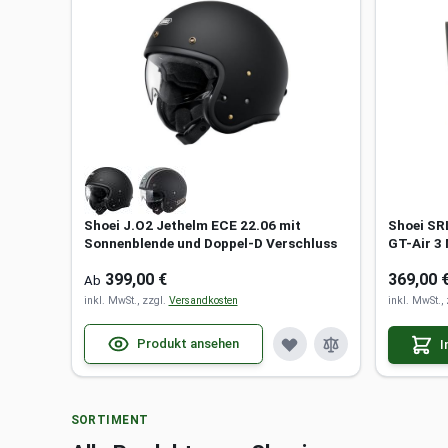
Shoei J.O2 Jethelm ECE 22.06 mit
Shoei SR
Sonnenblende und Doppel-D Verschluss
GT-Air 3
Bluetoot
399,00 €
369,00 
Ab
inkl. MwSt., zzgl.
Versandkosten
inkl. MwSt.,
Produkt ansehen
I
SORTIMENT