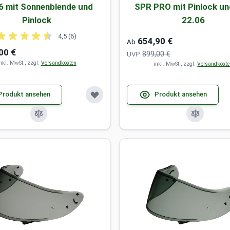
6 mit Sonnenblende und
SPR PRO mit Pinlock u
Pinlock
22.06
4,5 (6)
654,90 €
Ab
00 €
899,00 €
UVP
nkl. MwSt., zzgl.
Versandkosten
inkl. MwSt., zzgl.
Versandkost
Produkt ansehen
Produkt ansehen