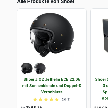
Alle Produkte von Shoei
Shoei J.O2 Jethelm ECE 22.06
Shoei 
mit Sonnenblende und Doppel-D
3 
Verschluss
Sp
Ko
5,0 (1)
399,00 €
Ab