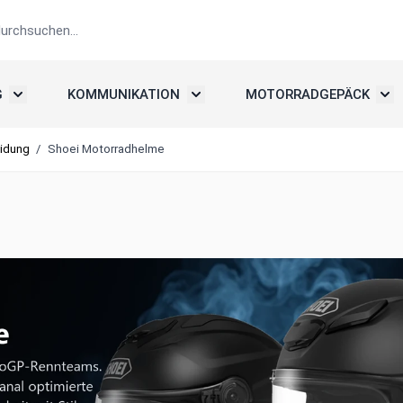
G
KOMMUNIKATION
MOTORRADGEPÄCK
elme
Untermenü umschalten: Motorradbekleidung
Untermenü umschalten: Kommunika
Unte
idung
/
Shoei Motorradhelme