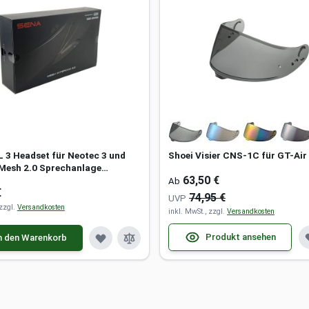
L 3 Headset für Neotec 3 und
Shoei Visier CNS-1C für GT-Air
 Mesh 2.0 Sprechanlage
63,50 €
h Kommunikation Intercom
Ab
€
74,95 €
UVP
 zzgl.
Versandkosten
inkl. MwSt., zzgl.
Versandkosten
Produkt ansehen
n den Warenkorb