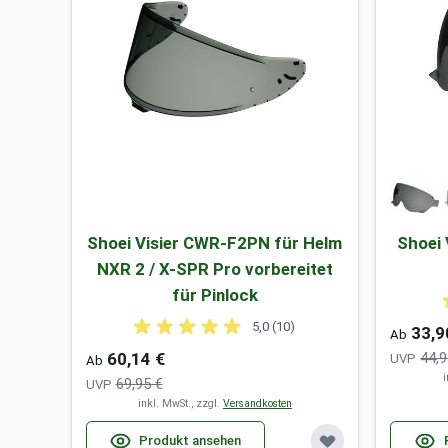
Shoei Visier CWR-F2PN für Helm
Shoei 
NXR 2 / X-SPR Pro vorbereitet
für Pinlock
5,0 (10)
33,9
Ab
60,14 €
44,9
UVP
Ab
i
69,95 €
UVP
inkl. MwSt., zzgl.
Versandkosten
Produkt ansehen