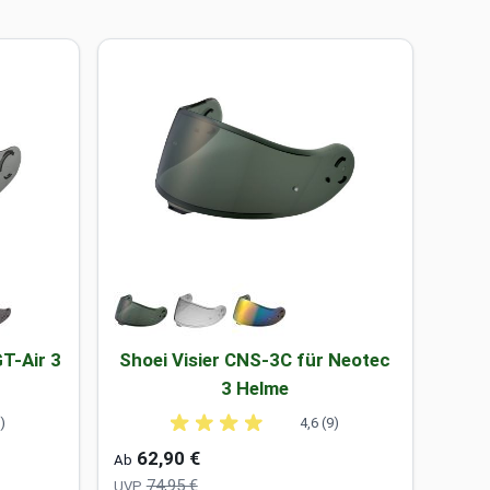
GT-Air 3
Shoei Visier CNS-3C für Neotec
3 Helme
2)
4,6 (9)
62,90 €
Ab
74,95 €
UVP