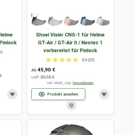
 Helme
Shoei Visier CNS-1 für Helme
 Pinlock
GT-Air / GT-Air II / Neotec 1
vorbereitet für Pinlock
6)
5,0 (20)
45,90 €
Ab
en
59,95 €
UVP
inkl. MwSt., zzgl.
Versandkosten
Produkt ansehen