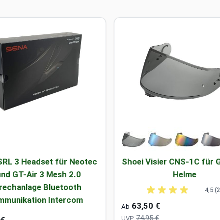
SRL 3 Headset für Neotec
Shoei Visier CNS-1C für 
und GT-Air 3 Mesh 2.0
Helme
rechanlage Bluetooth
4,5 (
mmunikation Intercom
63,50 €
Ab
74,95 €
UVP