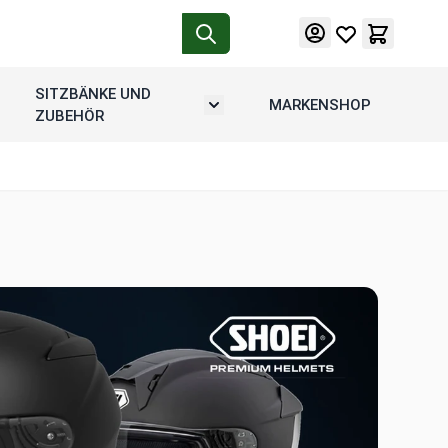
SITZBÄNKE UND
MARKENSHOP
tion
rmenü umschalten: Motorradgepäck
Untermenü umschalten: Sitzbänke u
ZUBEHÖR