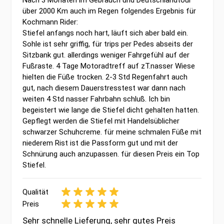
Nach 3 Monaten im Gebrauch und Deutschlandtour
über 2000 Km auch im Regen folgendes Ergebnis für
Kochmann Rider:
Stiefel anfangs noch hart, läuft sich aber bald ein.
Sohle ist sehr griffig, für trips per Pedes abseits der
Sitzbank gut. allerdings weniger Fahrgefühl auf der
Fußraste. 4 Tage Motoradtreff auf zT.nasser Wiese
hielten die Füße trocken. 2-3 Std Regenfahrt auch
gut, nach diesem Dauerstresstest war dann nach
weiten 4 Std nasser Fahrbahn schluß. Ich bin
begeistert wie lange die Stiefel dicht gehalten hatten.
Gepflegt werden die Stiefel mit Handelsüblicher
schwarzer Schuhcreme. für meine schmalen Füße mit
niederem Rist ist die Passform gut und mit der
Schnürung auch anzupassen. für diesen Preis ein Top
Stiefel.
Qualität
Preis
Sehr schnelle Lieferung, sehr gutes Preis