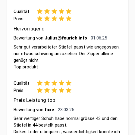
Qualität
Preis
Hervorragend
1. Juni 2025
Bewertung von
Julius@feurich.info
01.06.25
Sehr gut verarbeiteter Stiefel, passt wie angegossen,
nur etwas schwierig anzuziehen. Der Zipper alleine
genügt nicht.
Top produkt
Qualität
Preis
Preis Leistung top
23. März 2025
Bewertung von
faxe
23.03.25
Sehr wertiger Schuh habe normal grösse 43 und den
Stiefel in 44 bestellt passt.
Dickes Leder u bequem , wasserdichtigkeit konnte ich