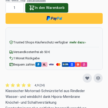
inkl. MwSt., zzgl.
Versandkosten
Menge
In den Warenkorb
Pay
Pal
Trusted Shops Käuferschutz verfügbar
mehr dazu ›
Versandkostenfrei ab 50 €
1 Monat Rückgabe
Bequem zahlen:
4,9 (24)
Klassischer Motorrad-Schnürstiefel aus Rindleder
Wasser- und winddicht dank Hipora-Membrane
Knöchel- und Schaltverstärkung