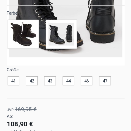
Farbe
Größe
41
42
43
44
46
47
169,95 €
UVP
Ab:
108,90 €