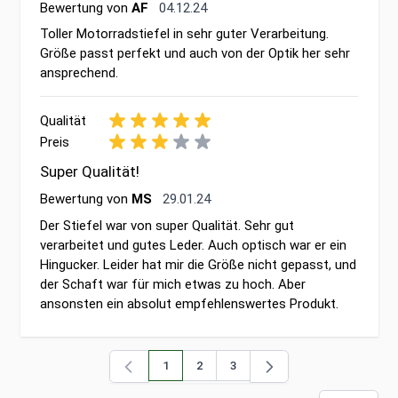
4. Dezember 2024
Bewertung von
AF
04.12.24
Toller Motorradstiefel in sehr guter Verarbeitung.
Größe passt perfekt und auch von der Optik her sehr
ansprechend.
Qualität
Preis
Super Qualität!
29. Januar 2024
Bewertung von
MS
29.01.24
Der Stiefel war von super Qualität. Sehr gut
verarbeitet und gutes Leder. Auch optisch war er ein
Hingucker. Leider hat mir die Größe nicht gepasst, und
der Schaft war für mich etwas zu hoch. Aber
ansonsten ein absolut empfehlenswertes Produkt.
1
2
3
Sie lesen gerade die Seite
Seite
Seite