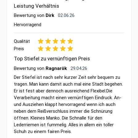
Leistung Verhältnis
2. Juni 2026
Bewertung von
Dirk
02.06.26
Hervorragend
Qualität
Preis
Top Stiefel zu vernünftigen Preis
29. April 2026
Bewertung von
Ragnarök
29.04.26
Der Stiefel ist nach sehr kurzer Zeit sehr bequem zu
tragen. Man kann damit auch mal eine Stadt begehen.
Er ist fest aber dennoch ausreichend Flexibel.Die
Verarbeitung macht einen vernünftigen Eindruck. An-
und Ausziehen klappt hervorragend wenn ich auch
neben dem Reißverschluss immer die Schnürung
öffnen. Kleines Manko. Die Schnalle für den
Lederriemen ist fummelig. Alles in allem ein toller
Schuh zu einem fairen Preis.