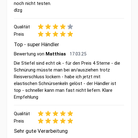
noch nicht testen.
dlzg
Qualität
Preis
Top - super Händler
17. März 2025
Bewertung von
Matthias
17.03.25
Die Stiefel sind echt ok - für den Preis 4 Sterne - die
Schnürung müsste man bei an/ausziehen trotz
Reisverschluss lockern - habe ich jetzt mit
elastischen Schnürsenkeln gelöst - der Händler ist
top - schneller kann man fast nicht liefern. Klare
Empfehlung
Qualität
Preis
Sehr gute Verarbeitung