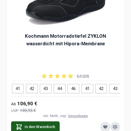
Kochmann Motorradstiefel ZYKLON
wasserdicht mit Hipora-Membrane
5,0 (20)
41
42
43
44
46
41
42
43
4
106,90 €
Ab
159,95 €
UVP
inkl. MwSt., zzgl.
Versandkosten
In den Warenkorb