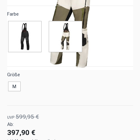
Farbe
Größe
M
599,95 €
UVP
Ab:
397,90 €