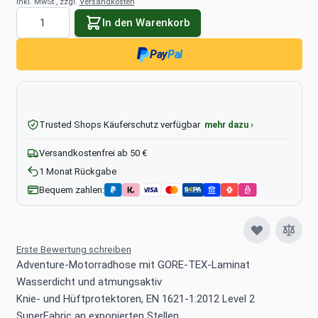
inkl. MwSt., zzgl.
Versandkosten
Menge
In den Warenkorb
Pay
Pal
Trusted Shops Käuferschutz verfügbar
mehr dazu ›
Versandkostenfrei ab 50 €
1 Monat Rückgabe
Bequem zahlen:
Erste Bewertung schreiben
Adventure-Motorradhose mit GORE-TEX-Laminat
Wasserdicht und atmungsaktiv
Knie- und Hüftprotektoren, EN 1621-1:2012 Level 2
SuperFabric an exponierten Stellen