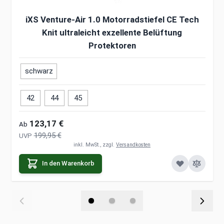
iXS Venture-Air 1.0 Motorradstiefel CE Tech
Knit ultraleicht exzellente Belüftung
Protektoren
schwarz
42
44
45
123,17 €
Ab
199,95 €
UVP
inkl. MwSt., zzgl.
Versandkosten
In den Warenkorb