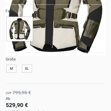
Farbe
Größe
M
XL
799,95 €
UVP
Ab:
529,90 €