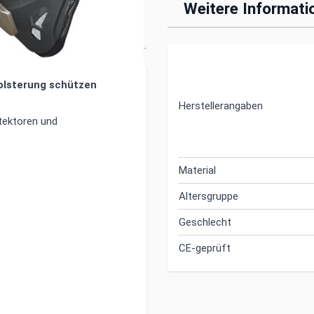
radhandschuhe CE
Weitere Informati
olsterung schützen
Herstellerangaben
tektoren und
Material
Altersgruppe
Geschlecht
CE-geprüft