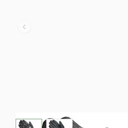
View larger image
View larger image