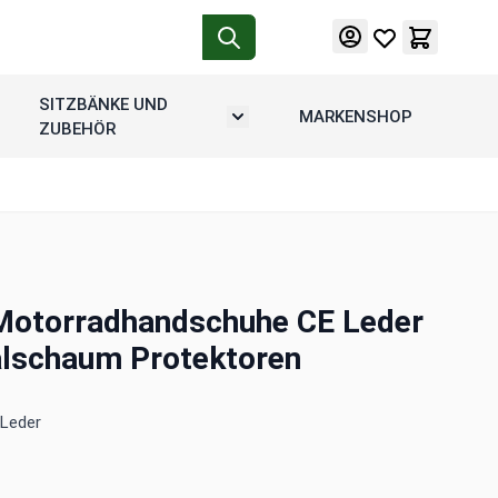
SITZBÄNKE UND
MARKENSHOP
tion
rmenü umschalten: Motorradgepäck
Untermenü umschalten: Sitzbänke u
ZUBEHÖR
 Motorradhandschuhe CE Leder
alschaum Protektoren
Leder