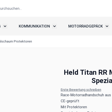
G
KOMMUNIKATION
MOTORRADGEPÄCK
elme
Untermenü umschalten: Motorradbekleidung
Untermenü umschalten: Kommunika
Unte
alschaum Protektoren
Held Titan RR
Spezi
Erste Bewertung schreiben
Race-Motorradhandschuh aus 
CE-geprüft
Mit Protektoren