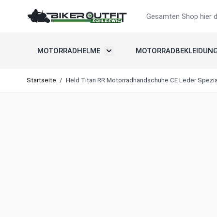
Zum Inhalt springen
Suche
MOTORRADHELME
MOTORRADBEKLEIDUN
Untermenü umschalten: Motorradh
Startseite
/
Held Titan RR Motorradhandschuhe CE Leder Spezi