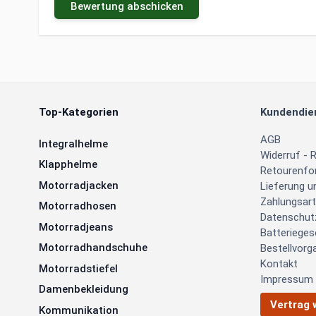
Bewertung abschicken
Top-Kategorien
Kundendie
AGB
Integralhelme
Widerruf - 
Klapphelme
Retourenfo
Motorradjacken
Lieferung 
Zahlungsar
Motorradhosen
Datenschut
Motorradjeans
Batterieges
Motorradhandschuhe
Bestellvorg
Kontakt
Motorradstiefel
Impressum
Damenbekleidung
Vertrag 
Kommunikation