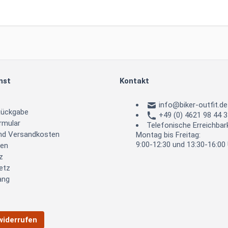
nst
Kontakt
info@biker-outfit.de
Rückgabe
+49 (0) 4621 98 44 
rmular
Telefonische Erreichbark
und Versandkosten
Montag bis Freitag:
9:00-12:30 und 13:30-16:00
ten
z
etz
ang
widerrufen