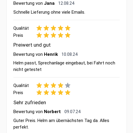
12. August 2024
Bewertung von
Jana
12.08.24
Schnelle Lieferung ohne viele Emails.
Qualität
Preis
Preiwert und gut
10. August 2024
Bewertung von
Henrik
10.08.24
Helm passt, Sprechanlage eingebaut, bei Fahrt noch
nicht getestet
Qualität
Preis
Sehr zufrieden
9. Juli 2024
Bewertung von
Norbert
09.07.24
Guter Preis. Helm am übernächsten Tag da. Alles
perfekt.