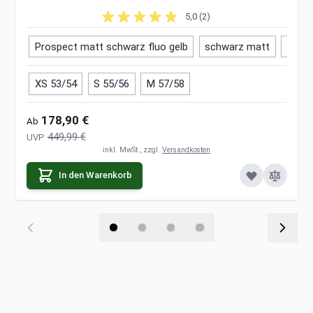
5,0 (2)
Prospect matt schwarz fluo gelb
schwarz matt
CAR
XS 53/54
S 55/56
M 57/58
178,90 €
Ab
449,99 €
UVP
inkl. MwSt., zzgl.
Versandkosten
In den Warenkorb