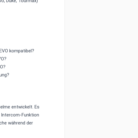
o, Duke, Tourmax)
 EVO kompatibel?
VO?
VO?
kung?
elme entwickelt. Es
e Intercom-Funktion
sche während der