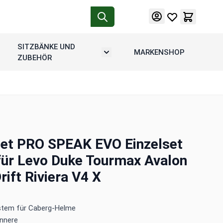
SITZBÄNKE UND
MARKENSHOP
tion
rmenü umschalten: Motorradgepäck
Untermenü umschalten: Sitzbänke u
ZUBEHÖR
et PRO SPEAK EVO Einzelset
 für Levo Duke Tourmax Avalon
rift Riviera V4 X
tem für Caberg-Helme
innere