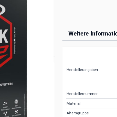
O SPEAK EVO
Weitere Informati
ke Tourmax Avalon
ekt in deinen Helm.
Herstellerangaben
-Helme entwickelt und
Herstellernummer
Material
lichkeit
Altersgruppe