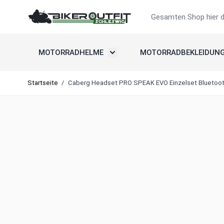
Zum Inhalt springen
Suche
MOTORRADHELME
MOTORRADBEKLEIDUN
Untermenü umschalten: Motorradh
Startseite
/
Caberg Headset PRO SPEAK EVO Einzelset Bluetooth 5