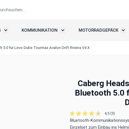
G
KOMMUNIKATION
MOTORRADGEPÄCK
elme
Untermenü umschalten: Motorradbekleidung
Untermenü umschalten: Kommunika
Unte
.0 für Levo Duke Tourmax Avalon Drift Riviera V4 X
Caberg Heads
Bluetooth 5.0
D
4,5 (3)
Bluetooth-Kommunikationssys
Einzelset zum Einbau ins Helm