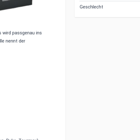
Geschlecht
u in ausgewählte
s wird passgenau ins
le nennt der