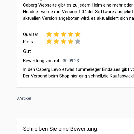
Caberg Webseite gibt es zu jedem Helm eine mehr oder we
Headset wurde mit Version 1.04 der Software ausgeliefer
aktuellen Version angeboten wird, es aktualisiert sich n
Qualität
Preis
Gut
30. September 2023
Bewertung von
ed
30.09.23
In den Caberg Levo etwas fummelieger Eindau,es gibt von
Der Versand beim Shop hier ging schnell,die Kaufabwick
3 Artikel
Schreiben Sie eine Bewertung