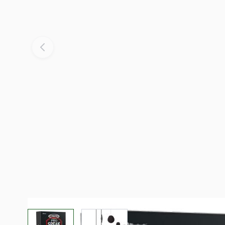
View larger image
View larger image