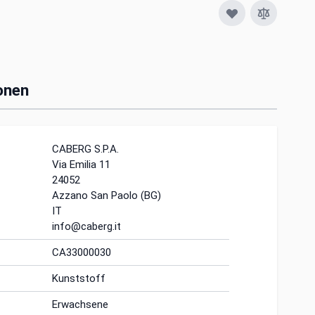
onen
CABERG S.P.A.
Via Emilia 11
24052
Azzano San Paolo (BG)
IT
info@caberg.it
CA33000030
Kunststoff
Erwachsene