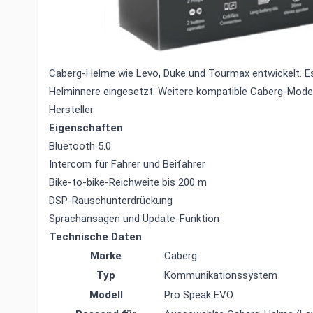
Für Musik, Telefonate und Naviansagen geeignet
Passgenau in ausgewählte Caberg-Helme integrierbar
Passend für
Das Caberg Pro Speak EVO ist für den integrierten Einba
Caberg-Helme wie Levo, Duke und Tourmax entwickelt. E
Helminnere eingesetzt. Weitere kompatible Caberg-Model
Hersteller.
Eigenschaften
Bluetooth 5.0
Intercom für Fahrer und Beifahrer
Bike-to-bike-Reichweite bis 200 m
DSP-Rauschunterdrückung
Sprachansagen und Update-Funktion
Technische Daten
Marke
Caberg
Typ
Kommunikationssystem
Modell
Pro Speak EVO