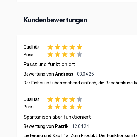
Kundenbewertungen
Qualität
Preis
Passt und funktioniert
3. April 2025
Bewertung von
Andreas
03.04.25
Der Einbau ist überraschend einfach, die Beschreibung k
Qualität
Preis
Spartanisch aber funktioniert
12. April 2024
Bewertung von
Patrik
12.04.24
Lieferung und Kauf 1a. Zum Produkt: Der Funktionsumfan