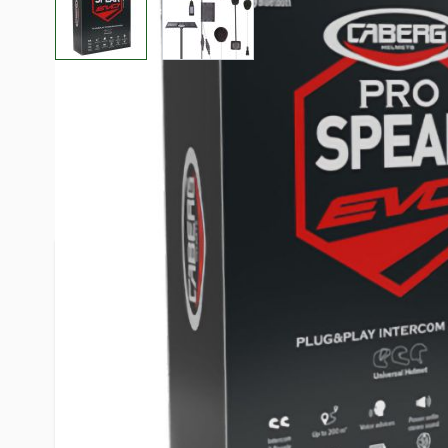
Beschreibung /
Caberg Headset PR
Einzelset Bluetooth 5.0 für Levo Du
Drift Riviera V4 X
Das Caberg Pro Speak EVO bringt klare Kommunikation dir
Es ist für den integrierten Einbau in ausgewählte Caberg
nutzt Bluetooth 5.0.
Das Wichtigste auf einen Blick
Bluetooth 5.0 für eine moderne, stabile Funkverbindung
Intercom bis 200 m für die Verständigung unterwegs
DSP-Rauschunterdrückung verbessert die Sprachverständ