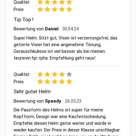
Qualität
Preis
Tip Top !
30. April 2024
Bewertung von
Daniel
30.04.24
Super Helm. Sitzt gut, Visier ist verzerrungsfrei, das
getönte Visier hat eine angenehme Tönung,
Geräuschkulisse ist viel besser als bei meinen
teureren hjc rpha. Empfehlung geht raus!
Qualität
Preis
Sehr guter Helm
26. Mai 2023
Bewertung von
Speedy
26.05.23
Die Passform des Helms ist super für meine
Kopfform, Design war eine Kaufentscheidung,
Empfehle diesen Helm gerne weiter und würde in
wieder kaufen. Der Preis in dieser Klasse unschlagbar.