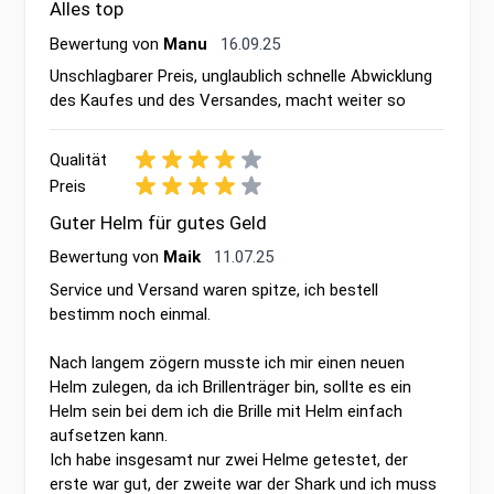
Alles top
16. September 2025
Bewertung von
Manu
16.09.25
Unschlagbarer Preis, unglaublich schnelle Abwicklung
des Kaufes und des Versandes, macht weiter so
Qualität
Preis
Guter Helm für gutes Geld
11. Juli 2025
Bewertung von
Maik
11.07.25
Service und Versand waren spitze, ich bestell
bestimm noch einmal.
Nach langem zögern musste ich mir einen neuen
Helm zulegen, da ich Brillenträger bin, sollte es ein
Helm sein bei dem ich die Brille mit Helm einfach
aufsetzen kann.
Ich habe insgesamt nur zwei Helme getestet, der
erste war gut, der zweite war der Shark und ich muss