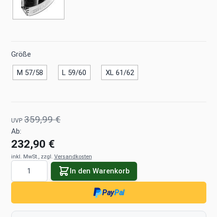
Größe
M 57/58
L 59/60
XL 61/62
359,99 €
UVP
Ab:
232,90 €
inkl. MwSt., zzgl.
Versandkosten
Menge
In den Warenkorb
Pay
Pal