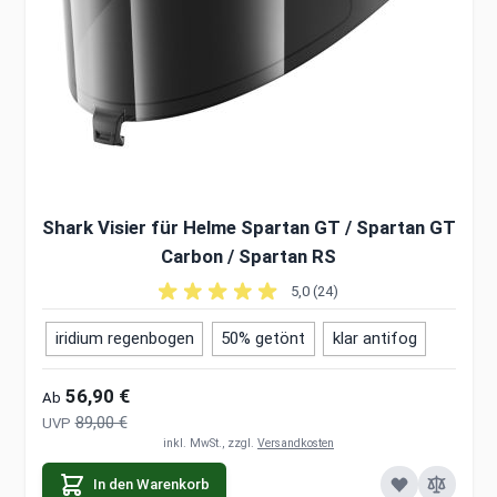
Shark Visier für Helme Spartan GT / Spartan GT
Carbon / Spartan RS
5,0 (24)
iridium regenbogen
50% getönt
klar antifog
56,90 €
Ab
89,00 €
UVP
inkl. MwSt., zzgl.
Versandkosten
In den Warenkorb