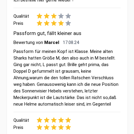
Ich bestelle hier gerne wieder !
Qualität
Preis
Passform gut, fällt kleiner aus
17. August 2024
Bewertung von
Marcel
17.08.24
Passform für meinen Kopf ist Klasse. Meine alten
Sharks hatten Größe M, den also auch in M bestellt.
Ging gar nicht, L passt gut. Brille geht prima, das
Doppel D gefummelt ist grausam, keine
Ahnung,warum die den tollen Ratschen Verschluss
weg haben. Genausowenig kann ich die neue Position
des Sonnenvisier Hebels verstehen, letzter
Meckerpunkt ist die Lautstärke. Das ist nicht so,daß
neue Helme automatisch leiser sind, im Gegenteil
Qualität
Preis