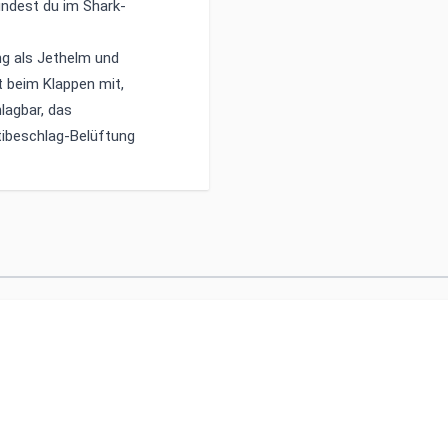
indest du im
Shark-
ng als Jethelm und
t beim Klappen mit,
lagbar, das
tibeschlag-Belüftung