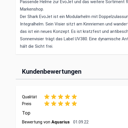
Passende Helme zur EvoJet und das weitere Sortiment f
Markenshop
.
Der Shark EvoJet ist ein Modularhelm mit Doppelzulassu
Integralhelm. Sein Visier sitzt am Kinnriemen und wander
das ist ein neues Konzept. Es ist kratzfest und antibesch
Sonnenvisier trägt das Label UV380. Eine dynamische An
hält die Sicht frei.
Kundenbewertungen
Qualität
Preis
Top
1. September 2022
Bewertung von
Aquarius
01.09.22