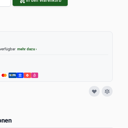
In den Warenkorb
 verfügbar
mehr dazu ›
onen