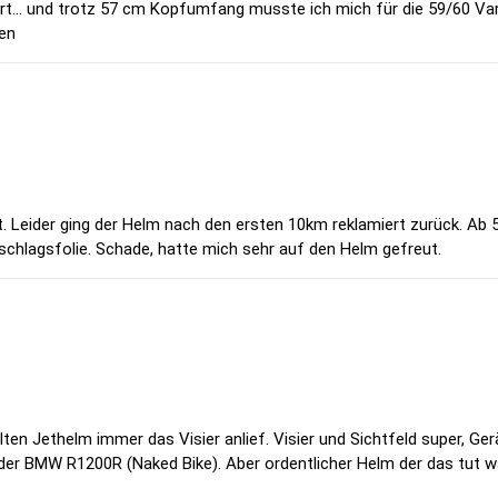
... und trotz 57 cm Kopfumfang musste ich mich für die 59/60 Varia
fen
gut. Leider ging der Helm nach den ersten 10km reklamiert zurück. A
schlagsfolie. Schade, hatte mich sehr auf den Helm gefreut.
lten Jethelm immer das Visier anlief. Visier und Sichtfeld super, G
der BMW R1200R (Naked Bike). Aber ordentlicher Helm der das tut wa