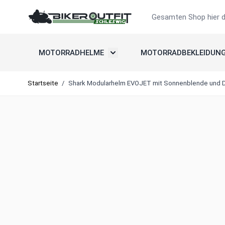
Zum Inhalt springen
Suche
MOTORRADHELME
MOTORRADBEKLEIDUN
Untermenü umschalten: Motorradh
Startseite
/
Shark Modularhelm EVOJET mit Sonnenblende und Do