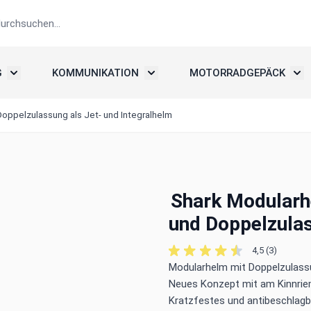
G
KOMMUNIKATION
MOTORRADGEPÄCK
elme
Untermenü umschalten: Motorradbekleidung
Untermenü umschalten: Kommunika
Unte
ppelzulassung als Jet- und Integralhelm
Shark Modular
und Doppelzulas
4,5 (3)
Modularhelm mit Doppelzulassu
Neues Konzept mit am Kinnrie
Kratzfestes und antibeschlagb