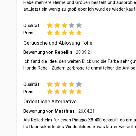
Habe mehrere Helme und Größen bestellt und ausprobiert
an...jetzt ein wenig zu groß aber ich würd es wieder kau
Qualität
Preis
Geräusche und Ablösung Folie
28. September 2021
Bewertung von
Rebellin
28.09.21
Ich fand die Idee, den weiten Blick und die Farbe sehr 
Honda Rebell. Zudem zerbröselte unmittelbar die Antibe
Qualität
Preis
Ordentliche Alternative
26. April 2021
Bewertung von
Matthias
26.04.21
Als Rollerhelm für einen Piaggio X8 400 gekauft da am a
Luftabrisskante des Windschildes etwas lauter wie auf 