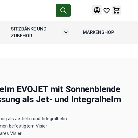
SITZBÄNKE UND
MARKENSHOP
tion
rmenü umschalten: Motorradgepäck
Untermenü umschalten: Sitzbänke u
ZUBEHÖR
helm EVOJET mit Sonnenblende
sung als Jet- und Integralhelm
ng als Jethelm und Integralhelm
men befestigtem Visier
ares Visier