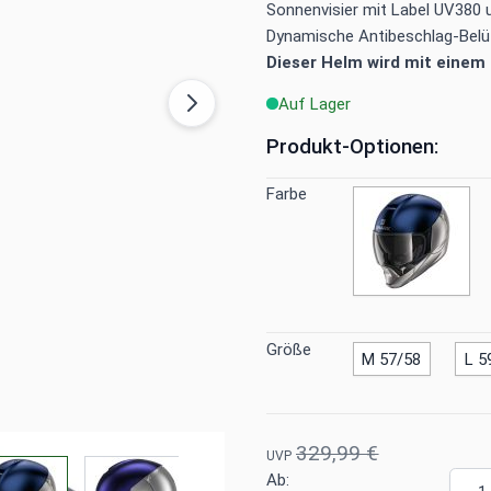
Sonnenvisier mit Label UV380 
Dynamische Antibeschlag-Belü
Dieser Helm wird mit einem k
Auf Lager
Produkt-Optionen:
Farbe
Größe
M 57/58
L 5
329,99 €
UVP
mage
View larger image
View larger image
View larger image
View larger imag
Meng
Ab: