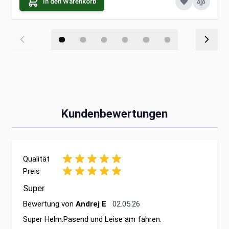
In den Warenkorb
Kundenbewertungen
Qualität
Preis
Super
2. Mai 2026
Bewertung von
Andrej E
02.05.26
Super Helm.Pasend und Leise am fahren.