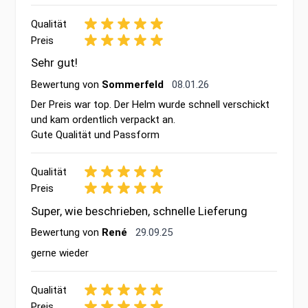
Qualität
Preis
Sehr gut!
8. Januar 2026
Bewertung von
Sommerfeld
08.01.26
Der Preis war top. Der Helm wurde schnell verschickt
und kam ordentlich verpackt an.
Gute Qualität und Passform
Qualität
Preis
Super, wie beschrieben, schnelle Lieferung
29. September 2025
Bewertung von
René
29.09.25
gerne wieder
Qualität
Preis