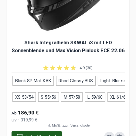
Shark Integralhelm SKWAL i3 mit LED
Sonnenblende und Max Vision Pinlock ECE 22.06
4,9 (30)
Blank SP Mat KAK
Rhad Glossy BUS
Light-Blur schwar
XS 53/54
S 55/56
M 57/58
L 59/60
XL 61/62
186,90 €
Ab
319,99 €
UVP
inkl. MwSt., zzgl.
Versandkosten