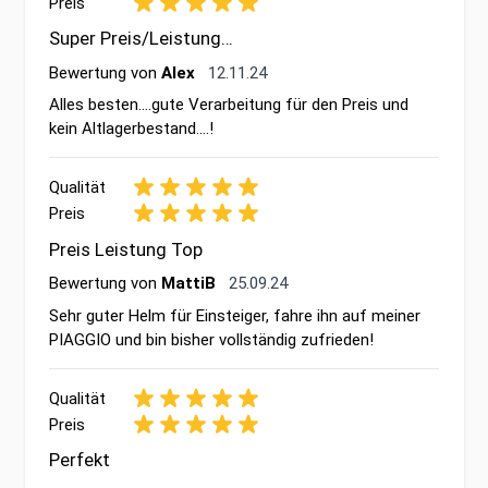
Preis
Super Preis/Leistung…
12. November 2024
Bewertung von
Alex
12.11.24
Alles besten….gute Verarbeitung für den Preis und
kein Altlagerbestand….!
Qualität
Preis
Preis Leistung Top
25. September 2024
Bewertung von
MattiB
25.09.24
Sehr guter Helm für Einsteiger, fahre ihn auf meiner
PIAGGIO und bin bisher vollständig zufrieden!
Qualität
Preis
Perfekt