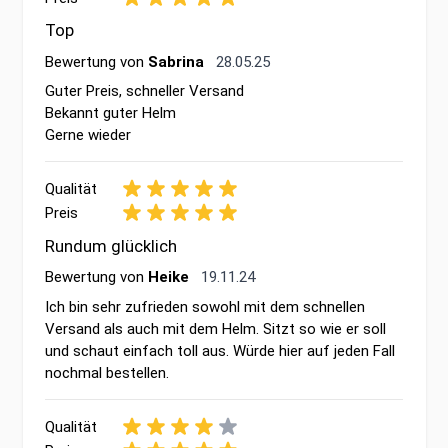
Top
28. Mai 2025
Bewertung von
Sabrina
28.05.25
Guter Preis, schneller Versand
Bekannt guter Helm
Gerne wieder
Qualität
Preis
Rundum glücklich
19. November 2024
Bewertung von
Heike
19.11.24
Ich bin sehr zufrieden sowohl mit dem schnellen
Versand als auch mit dem Helm. Sitzt so wie er soll
und schaut einfach toll aus. Würde hier auf jeden Fall
nochmal bestellen.
Qualität