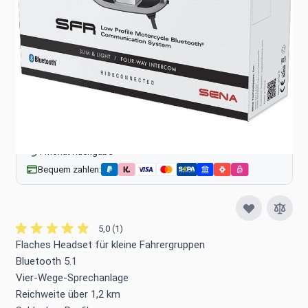
197,90 €
inkl. MwSt., zzgl.
Versandkosten
Trusted Shops Käuferschutz verfügbar
mehr dazu ›
Versandkostenfrei ab 50 €
1 Monat Rückgabe
Bequem zahlen:
5,0 (1)
Flaches Headset für kleine Fahrergruppen
Bluetooth 5.1
Vier-Wege-Sprechanlage
Reichweite über 1,2 km