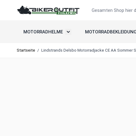
Zum Inhalt springen
Suche
MOTORRADHELME
MOTORRADBEKLEIDUN
Untermenü umschalten: Motorradh
Startseite
/
Lindstrands Delsbo Motorradjacke CE AA Sommer S