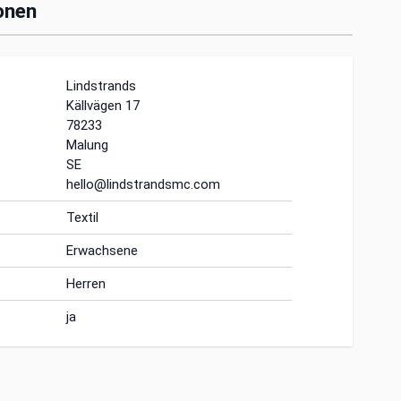
onen
Lindstrands
Källvägen 17
78233
Malung
SE
hello@lindstrandsmc.com
Textil
Erwachsene
Herren
ja