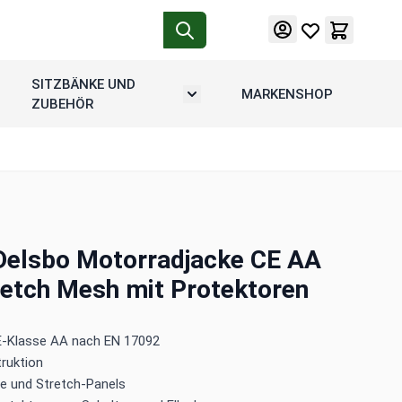
SITZBÄNKE UND
MARKENSHOP
tion
rmenü umschalten: Motorradgepäck
Untermenü umschalten: Sitzbänke u
ZUBEHÖR
Delsbo Motorradjacke CE AA
etch Mesh mit Protektoren
-Klasse AA nach EN 17092
truktion
he und Stretch-Panels