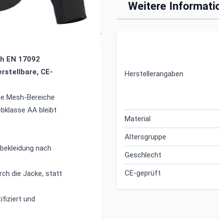
Motorradjacke CE
Weitere Informati
ktoren
ch EN 17092
rstellbare, CE-
Herstellerangaben
oße Mesh-Bereiche
ebklasse AA bleibt
Material
Altersgruppe
bekleidung nach
Geschlecht
CE-geprüft
ch die Jacke, statt
fiziert und