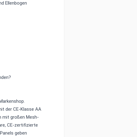
und Ellenbogen
inden?
?
-Markenshop
.
mit der CE-Klasse AA
on mit großen Mesh-
e, CE-zertifizierte
-Panels geben