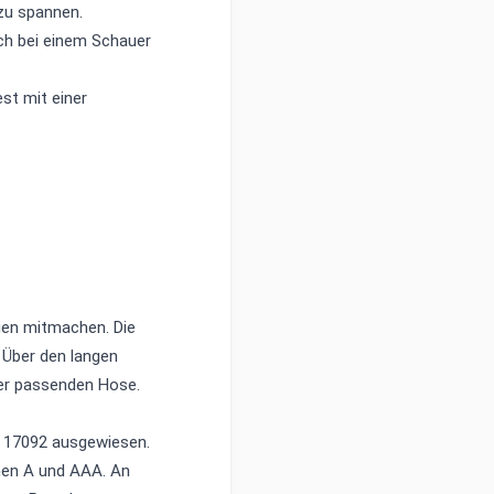
zu spannen.
ch bei einem Schauer
st mit einer
gen mitmachen. Die
. Über den langen
ner passenden Hose.
N 17092 ausgewiesen.
chen A und AAA. An