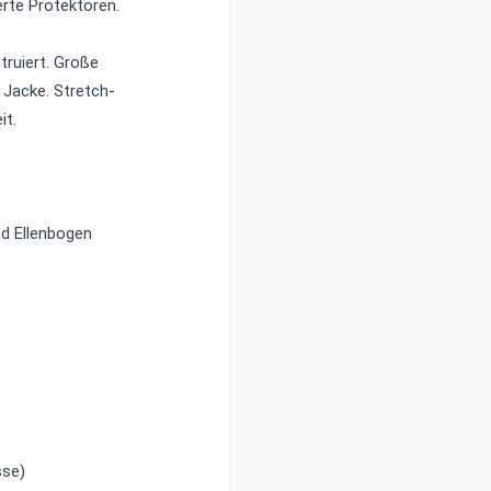
erte Protektoren.
truiert. Große
 Jacke. Stretch-
it.
nd Ellenbogen
sse)