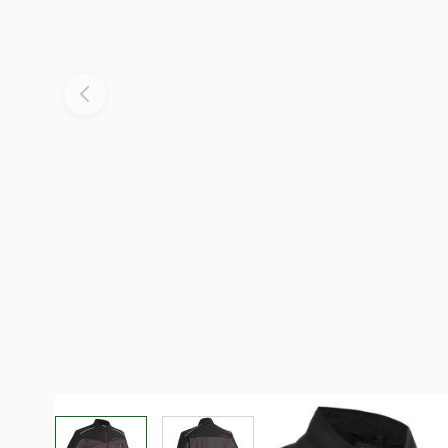
View larger image
View larger image