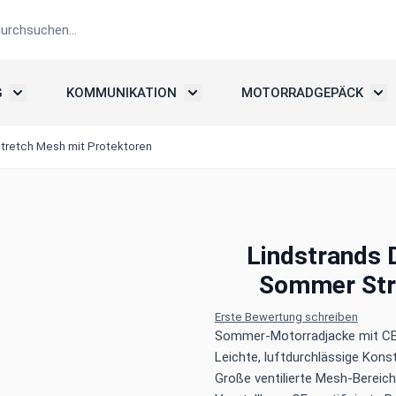
G
KOMMUNIKATION
MOTORRADGEPÄCK
elme
Untermenü umschalten: Motorradbekleidung
Untermenü umschalten: Kommunika
Unte
tretch Mesh mit Protektoren
Lindstrands 
Sommer Str
Erste Bewertung schreiben
Sommer-Motorradjacke mit CE
Leichte, luftdurchlässige Kons
Große ventilierte Mesh-Bereic