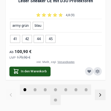
Leder Sneaker CE mit D3O Protektoren
4,8 (9)
army grün
blau
41
42
44
45
100,90 €
Ab
179,90 €
UVP
inkl. MwSt., zzgl.
Versandkosten
In den Warenkorb