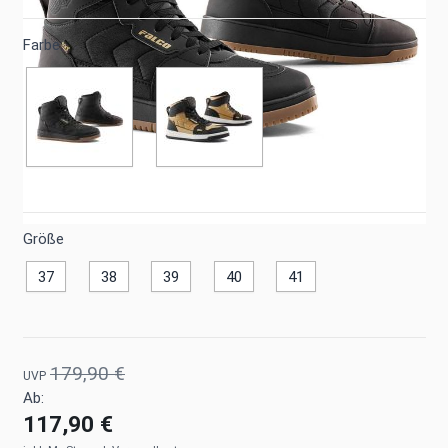
Farbe
Größe
37
38
39
40
41
179,90 €
UVP
Ab:
117,90 €