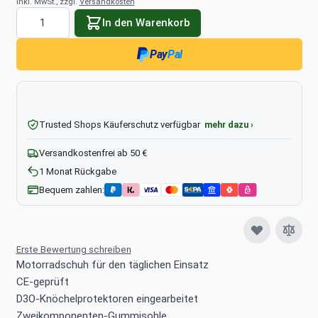
inkl. MwSt., zzgl.
Versandkosten
Menge
In den Warenkorb
Pay
Pal
Trusted Shops Käuferschutz verfügbar
mehr dazu ›
Versandkostenfrei ab 50 €
1 Monat Rückgabe
Bequem zahlen:
Erste Bewertung schreiben
Motorradschuh für den täglichen Einsatz
CE-geprüft
D3O-Knöchelprotektoren eingearbeitet
Zweikomponenten-Gummisohle