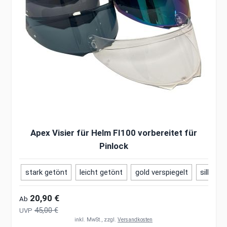
Apex Visier für Helm FI100 vorbereitet für
Pinlock
stark getönt
leicht getönt
gold verspiegelt
silber v
20,90 €
Ab
45,00 €
UVP
inkl. MwSt., zzgl.
Versandkosten