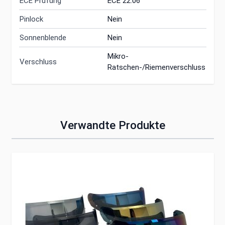
ECE Prüfung
ECE 22.06
Pinlock
Nein
Sonnenblende
Nein
Mikro-
Verschluss
Ratschen-/Riemenverschluss
Verwandte Produkte
Clicken, um das Karussell zu überspringen