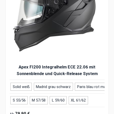
Apex FI200 Integralhelm ECE 22.06 mit
Sonnenblende und Quick-Release System
Solid weiß
Madrid grau schwarz
Paris blau rot matt
S 55/56
M 57/58
L 59/60
XL 61/62
79,90 €
Ab