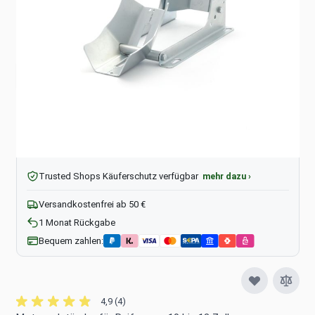
89,99 €
UVP
76,90 €
inkl. MwSt., zzgl.
Versandkosten
Menge
In den Warenkorb
Pay
Pal
Trusted Shops Käuferschutz verfügbar
mehr dazu ›
Versandkostenfrei ab 50 €
1 Monat Rückgabe
Bequem zahlen:
4,9 (4)