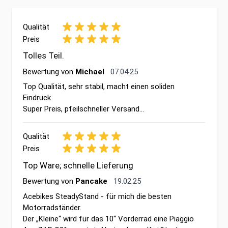
Qualität
Preis
Tolles Teil.
7. April 2025
Bewertung von
Michael
07.04.25
Top Qualität, sehr stabil, macht einen soliden
Eindruck.
Super Preis, pfeilschneller Versand...
Qualität
Preis
Top Ware; schnelle Lieferung
19. Februar 2025
Bewertung von
Pancake
19.02.25
Acebikes SteadyStand - für mich die besten
Motorradständer.
Der „Kleine“ wird für das 10“ Vorderrad eine Piaggio