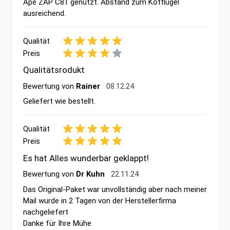
Ape ZAP C81 genutzt. Abstand zum Kotflügel
ausreichend.
Qualität
Preis
Qualitätsrodukt
8. Dezember 2024
Bewertung von
Rainer
08.12.24
Geliefert wie bestellt.
Qualität
Preis
Es hat Alles wunderbar geklappt!
22. November 2024
Bewertung von
Dr Kuhn
22.11.24
Das Original-Paket war unvollständig aber nach meiner
Mail wurde in 2 Tagen von der Herstellerfirma
nachgeliefert
Danke für Ihre Mühe