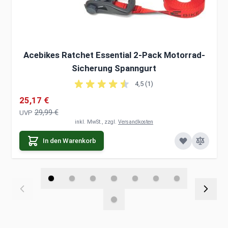
Acebikes Ratchet Essential 2-Pack Motorrad-
Sicherung Spanngurt
4,5 (1)
Sonderpreis
25,17 €
29,99 €
UVP
inkl. MwSt., zzgl.
Versandkosten
In den Warenkorb