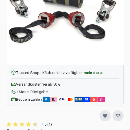
89,99 €
UVP
79,60 €
inkl. MwSt., zzgl.
Versandkosten
Menge
In den Warenkorb
Pay
Pal
Trusted Shops Käuferschutz verfügbar
mehr dazu ›
Versandkostenfrei ab 50 €
1 Monat Rückgabe
Bequem zahlen:
4,5 (1)